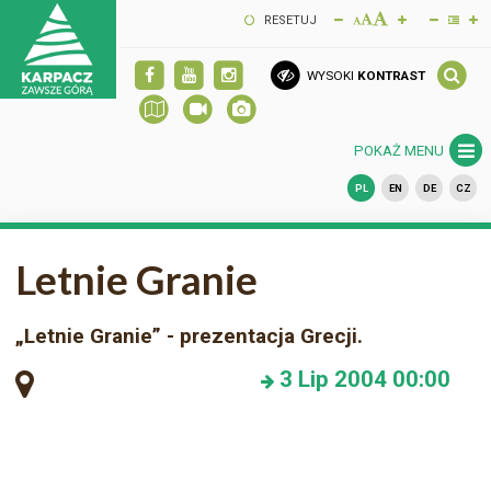
RESETUJ
WYSOKI
KONTRAST
POKAŻ MENU
PL
EN
DE
CZ
Letnie Granie
„Letnie Granie” - prezentacja Grecji.
3
Lip 2004
00:00