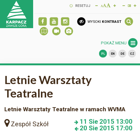
RESETUJ
WYSOKI
KONTRAST
POKAŻ MENU
PL
EN
DE
CZ
Letnie Warsztaty
Teatralne
Letnie Warsztaty Teatralne w ramach WVMA
11
Sie 2015
13:00
Zespół Szkół
20
Sie 2015
17:00