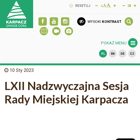
RESETUJ
WYSOKI
KONTRAST
POKAŻ MENU
PL
EN
DE
CZ
10
Sty 2023
LXII Nadzwyczajna Sesja
Rady Miejskiej Karpacza