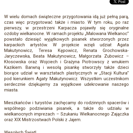
W wielu domach świąteczne przygotowania idą już pełną parą,
czas więc przygotować także i miasto. W tym roku, po raz
pierwszy, w przestrzeni Karpacza pojawiły się oryginalne
ozdoby wielkanocne. W ramach projektu „Malowana Wielkanoc”
powstało dziesięć wyjątkowych pisanek stworzonych przez
karpackich artystów. W projekcie wzięli udział: Agata
Makutynowicz, Teresa Kępowicz, Renata Grochowska-
Jaryczewska, Beata Makutynowicz, Małgorzata Zubowicz –
Kłosowska oraz Wojciech i Grażyna Piotrowscy z wnukiem
Kazikiem. Barwną i wesołą pisankę stworzyły także dzieci
biorące udział w warsztatach plastycznych w „Stacji Kultura”
pod kierunkiem Agaty Makutynowicz. Wszystkim uczestnikom
serdecznie dziękujemy za wyjątkowe udekrowanie naszego
miasta.
Mieszkańców i turystów zachęcamy do rodzinnych spacerów i
wspólnego podziwiania pisanek, a także do udziału w
wielkanocnych imprezach – Szukaniu Wielkanocnego Zajączka
oraz XIX Mistrzostwach Polski z Jajem.
Wesołych Świąt!