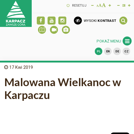
RESETUJ
WYSOKI
KONTRAST
POKAŻ MENU
PL
EN
DE
CZ
17
Kwi 2019
Malowana Wielkanoc w
Karpaczu