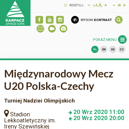
RESETUJ
WYSOKI
KONTRAST
POKAŻ MENU
PL
EN
DE
CZ
Międzynarodowy Mecz
U20 Polska-Czechy
Turniej Nadziei Olimpijskich
20
Wrz 2020
11:00
Stadion
20
Wrz 2020
20:00
Lekkoatletyczny im.
Ireny Szewińskiej