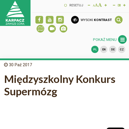
RESETUJ
WYSOKI
KONTRAST
POKAŻ MENU
PL
EN
DE
CZ
30
Paź 2017
Międzyszkolny Konkurs
Supermózg