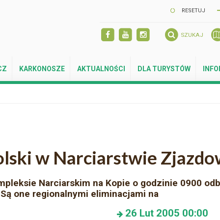
RESETUJ
SZUKAJ
CZ
KARKONOSZE
AKTUALNOŚCI
DLA TURYSTÓW
INF
lski w Narciarstwie Zjazd
pleksie Narciarskim na Kopie o godzinie 0900 odb
Są one regionalnymi eliminacjami na
26
Lut 2005
00:00