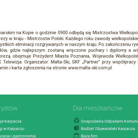
iarskim na Kopie o godzinie 0900 odbędą się Mistrzostwa Wielkopo
prezy w kraju - Mistrzostw Polski. Każdego roku zawody wielkopolsk
stkich eliminacji rozgrywanych w naszym kraju. Po zakończeniu rywa
ów, gdzie najlepszym zostaną wręczone puchary i dyplomy a wś
prezą obejmuje Prezydent Miasta Poznania, Wojewoda Wielkopolsk
Telewizja. Organizator: Malta-Ski, SKF „Partner” przy współpracy
amin i karta zgłoszenia na stronie www.malta-ski.com.pl
rystów
Dla mieszkańców
je Karpacza
Gospodarka Odpadami Komuna
i w Karpaczu
Budżet Obywatelski Karpacza
racje i gastronomia
Baza firm