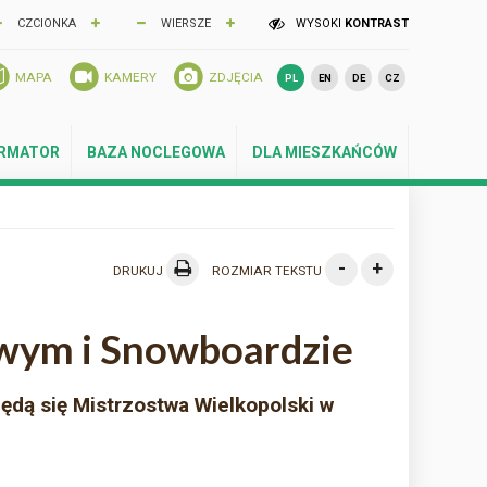
CZCIONKA
WIERSZE
WYSOKI
KONTRAST
MAPA
KAMERY
ZDJĘCIA
PL
EN
DE
CZ
ORMATOR
BAZA NOCLEGOWA
DLA MIESZKAŃCÓW
-
+
DRUKUJ
ROZMIAR TEKSTU
owym i Snowboardzie
ędą się Mistrzostwa Wielkopolski w