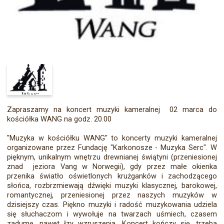
Zapraszamy na koncert muzyki kameralnej 02 marca do
kościółka WANG na godz. 20.00
"Muzyka w kościółku WANG" to koncerty muzyki kameralnej
organizowane przez Fundację "Karkonosze - Muzyka Serc". W
pięknym, unikalnym wnętrzu drewnianej świątyni (przeniesionej
znad jeziora Vang w Norwegii), gdy przez małe okienka
przenika światło oświetlonych krużganków i zachodzącego
słońca, rozbrzmiewają dźwięki muzyki klasycznej, barokowej,
romantycznej, przeniesionej przez naszych muzyków w
dzisiejszy czas. Piękno muzyki i radość muzykowania udziela
się słuchaczom i wywołuje na twarzach uśmiech, czasem
zadumę, nawet łzy wzruszenia. Koncert kończy się, trzeba