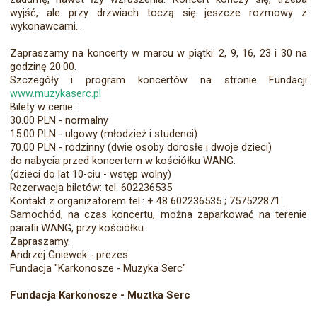
wyjść, ale przy drzwiach toczą się jeszcze rozmowy z
wykonawcami...
Zapraszamy na koncerty w marcu w piątki: 2, 9, 16, 23 i 30 na
godzinę 20.00.
Szczegóły i program koncertów na stronie Fundacji
www.muzykaserc.pl
Bilety w cenie:
30.00 PLN - normalny
15.00 PLN - ulgowy (młodzież i studenci)
70.00 PLN - rodzinny (dwie osoby dorosłe i dwoje dzieci)
do nabycia przed koncertem w kościółku WANG.
(dzieci do lat 10-ciu - wstęp wolny)
Rezerwacja biletów: tel. 602236535
Kontakt z organizatorem tel.: + 48 602236535 ; 757522871 .
Samochód, na czas koncertu, można zaparkować na terenie
parafii WANG, przy kościółku.
Zapraszamy.
Andrzej Gniewek - prezes
Fundacja "Karkonosze - Muzyka Serc"
Fundacja Karkonosze - Muztka Serc