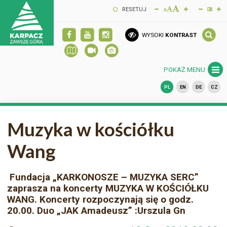
RESETUJ
WYSOKI
KONTRAST
POKAŻ MENU
PL
EN
DE
CZ
Muzyka w kościółku
Wang
Fundacja „KARKONOSZE – MUZYKA SERC”
zaprasza na koncerty MUZYKA W KOŚCIÓŁKU
WANG. Koncerty rozpoczynają się o godz.
20.00. Duo „JAK Amadeusz” :Urszula Gn