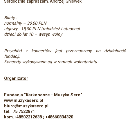
Serdecznie zapraszam. Andrzej Gniewek
Bilety :
normalny – 30,00 PLN
ulgowy - 15,00 PLN (młodzież i studenci
dzieci do lat 10 – wstęp wolny
Przychód z koncertów jest przeznaczony na działalność
fundacji.
Koncerty wykonywane są w ramach wolontariatu.
Organizator
Fundacja "Karkonosze - Muzyka Serc"
www.muzykaserc.pl
biuro@muzykaserc.pl
tel.: 75 7522871
kom.+48502212638 ; +48660834320