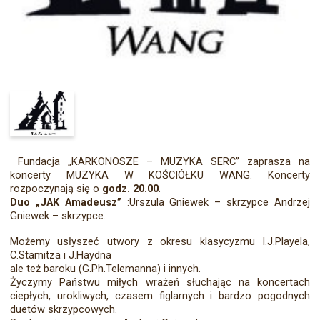
Fundacja „KARKONOSZE – MUZYKA SERC” zaprasza na
koncerty MUZYKA W KOŚCIÓŁKU WANG.
Koncerty
rozpoczynają się o
godz. 20.00
.
Duo „JAK Amadeusz”
:Urszula Gniewek – skrzypce Andrzej
Gniewek – skrzypce.
Możemy usłyszeć utwory z okresu klasycyzmu I.J.Playela,
C.Stamitza i J.Haydna
ale też baroku (G.Ph.Telemanna) i innych.
Życzymy Państwu miłych wrażeń słuchając na koncertach
ciepłych, urokliwych, czasem figlarnych i bardzo pogodnych
duetów skrzypcowych.