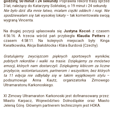
godziny, 50 minut i 24 sekundy
. Poprawiła rekord trasy sprzed
3 lat, należący do Katarzyny Solińskiej, o 19 minut i 24 sekundy.
Nie było dziś dla mnie łatwo, miałam ciężki oddech i nogi. Nie
spodziewałam się tak wysokiej lokaty
– tak komentowała swoją
wygraną Vincenta.
Na drugiej pozycji uplasowała się
Justyna Kocoń
z czasem
4:56:16. A trzecia wśród pań przybiegła
Klaudia Petters
z
czasem 4:58:11. Na kolejnych miejscach były: Kinga
Kwiatkowska, Alicja Białobłocka i Klára Burdová (Czechy).
Gratulujemy zwycięzcom pięknych sportowych wyników,
pobitych rekordów i walki na trasie. Dziękujemy za mnóstwo
emocji, których nam dostarczyli. Dziękujemy kibicom za liczne
przybycie, wolontariuszom, partnerom i wszystkim, bez których
ta 11 edycja nie odbyłaby się w takim wyjątkowym stylu
–
podsumowuje Anna Kautz, organizatorka Zimowego
Ultramaratonu Karkonoskiego.
XI Zimowy Ultramaraton Karkonoski jest dofinansowany przez:
Miasto Karpacz, Województwo Dolnośląskie oraz Miasto
Jelenią Górę. Głównym partnerem technicznym jest HOKA.