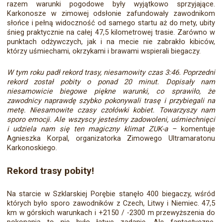
razem warunki pogodowe były wyjątkowo sprzyjające.
Karkonosze w zimowej odsłonie zafundowały zawodnikom
słońce i pełną widoczność od samego startu aż do mety, ubity
śnieg praktycznie na całej 47,5 kilometrowej trasie. Zarówno w
punktach odżywczych, jak i na mecie nie zabrakło kibiców,
którzy uśmiechami, okrzykami i brawami wspierali biegaczy.
W tym roku padł rekord trasy, niesamowity czas 3:46. Poprzedni
rekord został pobity o ponad 20 minut. Dopisały nam
niesamowicie biegowe piękne warunki, co sprawiło, że
zawodnicy naprawdę szybko pokonywali trasę i przybiegali na
metę. Niesamowite czasy czołówki kobiet. Towarzyszy nam
sporo emocji. Ale wszyscy jesteśmy zadowoleni, uśmiechnięci
i udziela nam się ten magiczny klimat ZUK-a
– komentuje
Agnieszka Korpal, organizatorka Zimowego Ultramaratonu
Karkonoskiego.
Rekord trasy pobity!
Na starcie w Szklarskiej Porębie stanęło 400 biegaczy, wśród
których było sporo zawodników z Czech, Litwy i Niemiec. 47,5
km w górskich warunkach i +2150 / -2300 m przewyższenia do