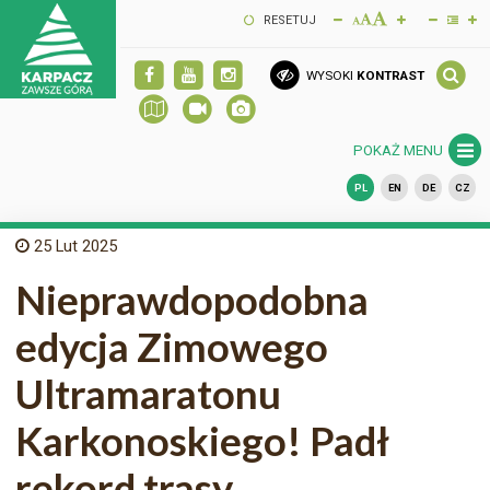
RESETUJ
WYSOKI
KONTRAST
POKAŻ MENU
PL
EN
DE
CZ
25
Lut 2025
Nieprawdopodobna
edycja Zimowego
Ultramaratonu
Karkonoskiego! Padł
rekord trasy