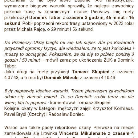
pokonania to nie było łatwe zadanie. Ale fantastyczne,
wymarzone biegowe warunki sprawiły, że najlepsi zawodnicy
pokonali trasę w kosmicznym czasie. Pierwszy linię mety
przekroczył
Dominik Tabor z czasem 3 godzin, 46 minut i 16
sekund
. Pobił poprzedni rekord trasy, ustanowiony w 2023 roku
przez Michała Rajcę, o 29 minut i 56 sekund.
Do Przełęczy Okraj biegło mi się tak super. Ale po Kowarach
przyszedł ogromny kryzys, ale wiedziałem, że to jest końcówka i
muszę to dociągnąć. Pokazałem, że da się to pobiec poniżej 3
godzin i 50 minut
– mówił zaraz po ukończeniu ZUK-a Dominik
Tabor.
Jako drugi na metę przybiegł
Tomasz Skupień
z czasem
4:07:43, a trzeci był
Dominik Milecki
z czasem 4:10:43.
Były naprawdę idealne warunki. Trzem pierwszym zawodnikom
udało się złamać rekord. To co Dominik zrobił teraz no nie
wiem, kto to poprawi
- komentował Tomasz Skupień.
Kolejne lokaty w kategorii mężczyzn zajęli: Krzysztof Komraus,
Pavel Brýdl (Czechy) i Radosław Boniec.
Wśród pań także padły rekordowe czasy. Pierwsza na mecie
zameldowała się Litwinka
Vincenta Mikulenaite z czasem 4