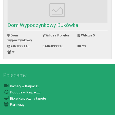
Dom Wypoczynkowy Bukówka
Dom
Wilcza Poręba
Wilcza 5
wypoczynkowy
606899115
606899115
29
91
Polecamy
Kamery w Karpaczu
Pogoda w Karpaczu
Biorę Karpacz na tapetę
Partnerzy