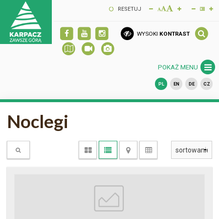
RESETUJ
WYSOKI
KONTRAST
POKAŻ MENU
PL
EN
DE
CZ
Noclegi