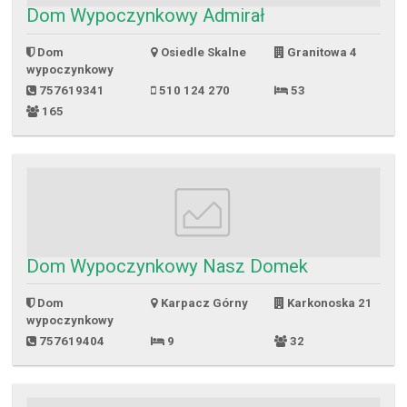
Dom Wypoczynkowy Admirał
Dom
Osiedle Skalne
Granitowa 4
wypoczynkowy
757619341
510 124 270
53
165
Dom Wypoczynkowy Nasz Domek
Dom
Karpacz Górny
Karkonoska 21
wypoczynkowy
757619404
9
32