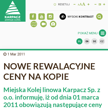
RESETUJ
WYSOKI
KONTRAST
POKAŻ MENU
PL
EN
DE
CZ
1
Mar 2011
NOWE REWALACYJNE
CENY NA KOPIE
Miejska Kolej linowa Karpacz Sp. z
o.o. informuję, iż od dnia 01 marca
2011 obowiązują następujące ceny