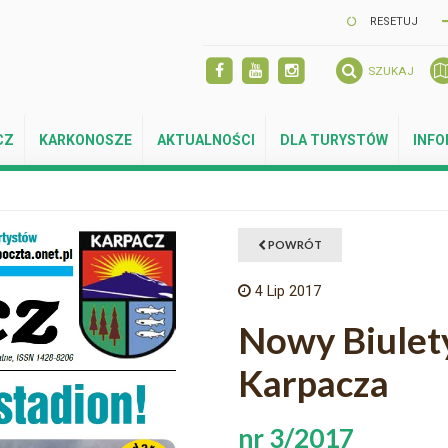
RESETUJ
SZUKAJ
CZ
KARKONOSZE
AKTUALNOŚCI
DLA TURYSTÓW
INF
POWRÓT
4
Lip 2017
Nowy Biulety
Karpacza
nr 3/2017