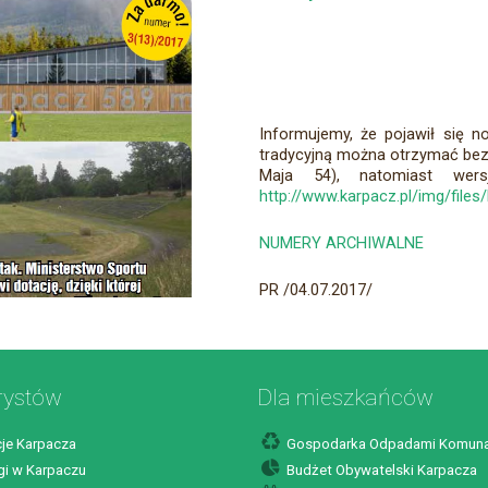
Informujemy, że pojawił się n
tradycyjną można otrzymać bezpł
Maja 54), natomiast wers
http://www.karpacz.pl/img/files/
NUMERY ARCHIWALNE
PR /04.07.2017/
rystów
Dla mieszkańców
je Karpacza
Gospodarka Odpadami Komuna
i w Karpaczu
Budżet Obywatelski Karpacza