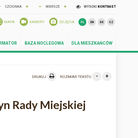
CZCIONKA
WIERSZE
WYSOKI
KONTRAST
MAPA
KAMERY
ZDJĘCIA
PL
EN
DE
CZ
ORMATOR
BAZA NOCLEGOWA
DLA MIESZKAŃCÓW
-
+
DRUKUJ
ROZMIAR TEKSTU
n Rady Miejskiej