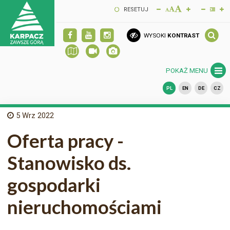
RESETUJ
WYSOKI
KONTRAST
POKAŻ MENU
PL
EN
DE
CZ
5
Wrz 2022
Oferta pracy -
Stanowisko ds.
gospodarki
nieruchomościami