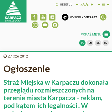
RESETUJ
WYSOKI
KONTRAST
POKAŻ MENU
PL
EN
DE
CZ
27
Cze 2012
Ogłoszenie
Straż Miejska w Karpaczu dokonała
przeglądu rozmieszczonych na
terenie miasta Karpacza - reklam,
pod kątem ich legalności . W