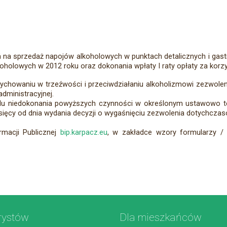
na sprzedaż napojów alkoholowych w punktach detalicznych i gastr
oholowych w 2012 roku oraz dokonania wpłaty I raty opłaty za korz
 wychowaniu w trzeźwości i przeciwdziałaniu alkoholizmowi zezwole
administracyjnej.
du niedokonania powyższych czynności w określonym ustawowo te
sięcy od dnia wydania decyzji o wygaśnięciu zezwolenia dotychcza
rmacji Publicznej
bip.karpacz.eu
, w zakładce wzory formularzy /
rystów
Dla mieszkańców