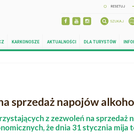
RESETUJ
SZUKAJ
CZ
KARKONOSZE
AKTUALNOŚCI
DLA TURYSTÓW
INF
 na sprzedaż napojów alkoh
rzystających z zezwoleń na sprzedaż
nomicznych, że dnia 31 stycznia mija t