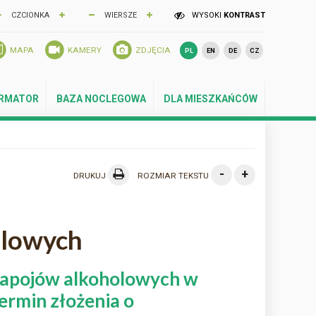
CZCIONKA
WIERSZE
WYSOKI
KONTRAST
MAPA
KAMERY
ZDJĘCIA
PL
EN
DE
CZ
ORMATOR
BAZA NOCLEGOWA
DLA MIESZKAŃCÓW
-
+
DRUKUJ
ROZMIAR TEKSTU
olowych
 napojów alkoholowych w
ermin złożenia o