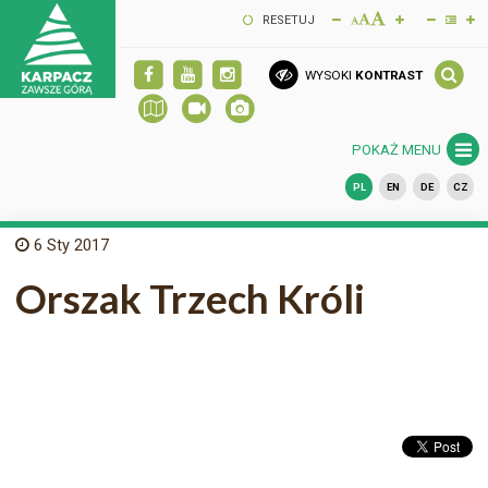
RESETUJ
WYSOKI
KONTRAST
POKAŻ MENU
PL
EN
DE
CZ
6
Sty 2017
Orszak Trzech Króli