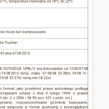
37°C, temperatura minimalna od 18°C do 22°C.
enie może być kontynuowane.
ra Truchan
:45 dnia 07.08.2015
B OSTRZEGA: UPAL/3 woj.dolnoslaskie od 12:00/07.08
/14.08.2015 temp. maks. 07-08.08 35-38st, 09.08 31-
-14.08 33-37st. temp.min.18-22st
 format, jako przedmiot prawa autorskiego podlega
 przepisami ustawy z dnia 4 lutego 1994r o prawie
dz. U. z 2006 r. Nr 90, poz. 631 z późn. zm.).
nie, rozpowszechnianie (przedruk, kopiowanie,
one wyłącznie w formie dosłownej z bezwzględnym