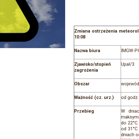
Zmiana ostrzeżenia meteorol
10:08
Nazwa biura
IMGW-PI
Zjawisko/stopień
Upał/3
zagrożenia
Obszar
wojewód
Ważność (cz. urz.)
od godz.
Przebieg
W dniac
maksyma
do 22°C.
od 31°C 
dniach o