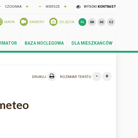
CZCIONKA
WIERSZE
WYSOKI
KONTRAST
MAPA
KAMERY
ZDJĘCIA
PL
EN
DE
CZ
ORMATOR
BAZA NOCLEGOWA
DLA MIESZKAŃCÓW
-
+
DRUKUJ
ROZMIAR TEKSTU
 meteo