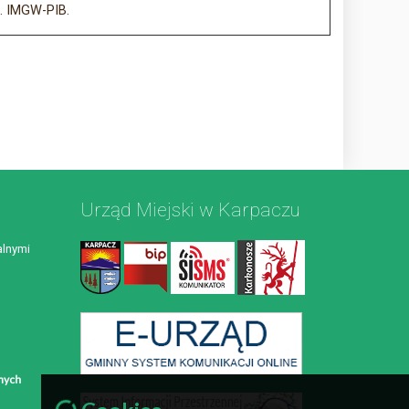
j. IMGW-PIB.
Urząd Miejski w Karpaczu
lnymi