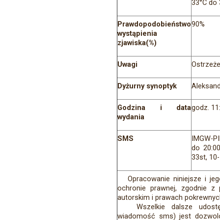
33°C do 
Prawdopodobieństwo
90%
wystąpienia
zjawiska(%)
Uwagi
Ostrzeż
Dyżurny synoptyk
Aleksand
Godzina i data
godz. 11
wydania
SMS
IMGW-PI
do 20:00
33st, 10
Opracowanie niniejsze i jego
ochronie prawnej, zgodnie z
autorskim i prawach pokrewnych (
Wszelkie dalsze udostępnia
wiadomość sms) jest dozwol