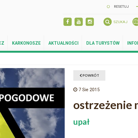
RESETUJ
SZUKAJ
CZ
KARKONOSZE
AKTUALNOŚCI
DLA TURYSTÓW
INF
POWRÓT
7
Sie 2015
ostrzeżenie
upał