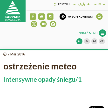
RESETUJ
WYSOKI
KONTRAST
POKAŻ MENU
PL
EN
DE
CZ
7
Mar 2016
ostrzeżenie meteo
Intensywne opady śniegu/1