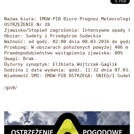
Nazwa biura: IMGW-PIB Biuro Prognoz Meteorologic
OSTRZEŻENIE Nr 28 

Zjawisko/Stopień zagrożenia: Intensywne opady śni
Obszar: Sudety i Przedgórze Sudeckie

Ważność: od godz. 02:00 dnia 08.03.2016 do godz.
Przebieg: W obszarach położonych powyżej 400 m n
Prawdopodobieństwo wystąpienia zjawiska: 80%

Uwagi: Brak.

Dyżurny synoptyk: Elżbieta Wojtczak-Gaglik

Godzina i data wydania: godz. 11:32 dnia 07.03.20
Wiadomość SMS: IMGW-PIB OSTRZEGA: SNIEG/1 Sudety
/gzzk/