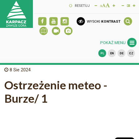
RESETUJ
WYSOKI
KONTRAST
POKAŻ MENU
PL
EN
DE
CZ
8
Sie 2024
Ostrzeżenie meteo -
Burze/ 1