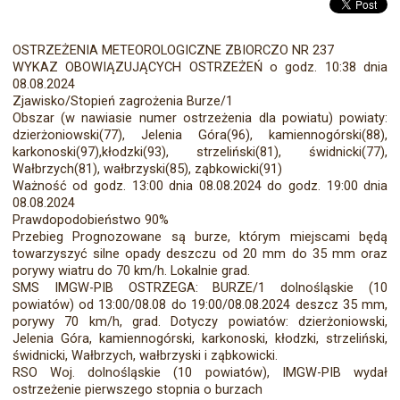
OSTRZEŻENIA METEOROLOGICZNE ZBIORCZO NR 237
WYKAZ OBOWIĄZUJĄCYCH OSTRZEŻEŃ o godz. 10:38 dnia
08.08.2024
Zjawisko/Stopień zagrożenia Burze/1
Obszar (w nawiasie numer ostrzeżenia dla powiatu) powiaty:
dzierżoniowski(77), Jelenia Góra(96), kamiennogórski(88),
karkonoski(97),kłodzki(93), strzeliński(81), świdnicki(77),
Wałbrzych(81), wałbrzyski(85), ząbkowicki(91)
Ważność od godz. 13:00 dnia 08.08.2024 do godz. 19:00 dnia
08.08.2024
Prawdopodobieństwo 90%
Przebieg Prognozowane są burze, którym miejscami będą
towarzyszyć silne opady deszczu od 20 mm do 35 mm oraz
porywy wiatru do 70 km/h. Lokalnie grad.
SMS IMGW-PIB OSTRZEGA: BURZE/1 dolnośląskie (10
powiatów) od 13:00/08.08 do 19:00/08.08.2024 deszcz 35 mm,
porywy 70 km/h, grad. Dotyczy powiatów: dzierżoniowski,
Jelenia Góra, kamiennogórski, karkonoski, kłodzki, strzeliński,
świdnicki, Wałbrzych, wałbrzyski i ząbkowicki.
RSO Woj. dolnośląskie (10 powiatów), IMGW-PIB wydał
ostrzeżenie pierwszego stopnia o burzach