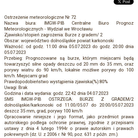
Ostrzeżenie meteorologiczne Nr 72
Nazwa biura: IMGW-PIB Centralne Biuro Prognoz
Meteorologicznych - Wydział we Wrocławiu
Zjawisko/stopień zagrożenia: Burze z gradem/ 2
Obszar: województwo dolnośląskie powiat karkonoski
Ważność: od godz. 11:00 dnia 05.07.2023 do godz. 20:00 dnia
05.07.2023
Przebieg: Prognozowane są burze, którym miejscami będą
towarzyszyć silne opady deszczu od 20 mm do 35 mm, oraz
porywy wiatru do 90 km/h, lokalnie możliwe porywy do 100
km/h. Miejscami grad
Prawdopodobieństwo wystąpienia zjawiska(%):80%
Uwagi: Brak
Godzina i data wydania: godz. 22:42 dnia 04.07.2023
SMS IMGW-PIB OSTRZEGA: BURZE Z GRADEM/2
dolnośląskie/karkonoski od 11:00/05.07 do 20:00/05.07.2023
deszcz 35 mm, grad, porywy 100 km/h
Opracowanie niniejsze i jego format, jako przedmiot prawa
autorskiego podlega ochronie prawnej, zgodnie z przepisami
ustawy z dnia 4 lutego 1994r o prawie autorskim i prawach
pokrewnych (dz. U. z 2006 r. Nr 90, poz. 631 z późn. zm.).