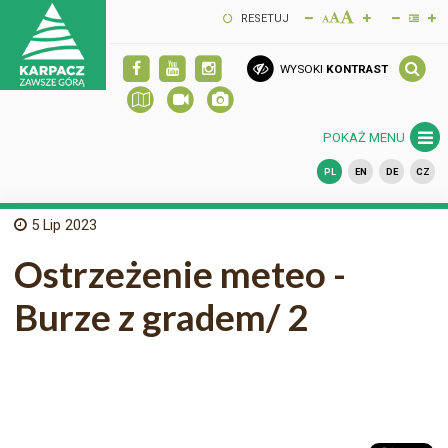
RESETUJ
WYSOKI
KONTRAST
POKAŻ MENU
PL
EN
DE
CZ
5
Lip 2023
Ostrzeżenie meteo -
Burze z gradem/ 2