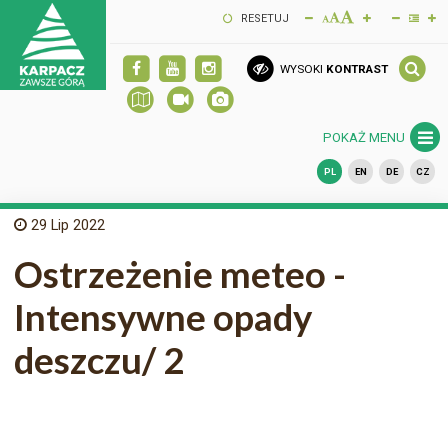
RESETUJ
WYSOKI
KONTRAST
POKAŻ MENU
PL
EN
DE
CZ
29
Lip 2022
Ostrzeżenie meteo -
Intensywne opady
deszczu/ 2