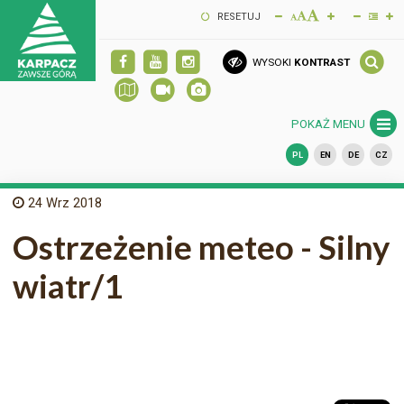
RESETUJ
WYSOKI
KONTRAST
POKAŻ MENU
PL
EN
DE
CZ
24
Wrz 2018
Ostrzeżenie meteo - Silny
wiatr/1