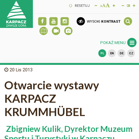
RESETUJ
WYSOKI
KONTRAST
POKAŻ MENU
PL
EN
DE
CZ
20
Lis 2013
Otwarcie wystawy
KARPACZ
KRUMMHÜBEL
Zbigniew Kulik, Dyrektor Muzeum
Sportu i Turystyki w Karpaczu