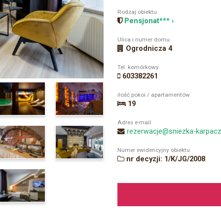
Rodzaj obiektu
Pensjonat*** ›
Ulica i numer domu
Ogrodnicza 4
Tel. komórkowy
603382261
ilość pokoi / apartamentów
19
Adres e-mail
rezerwacje@sniezka-karpacz
Numer ewidencyjny obiektu
nr decyzji: 1/K/JG/2008