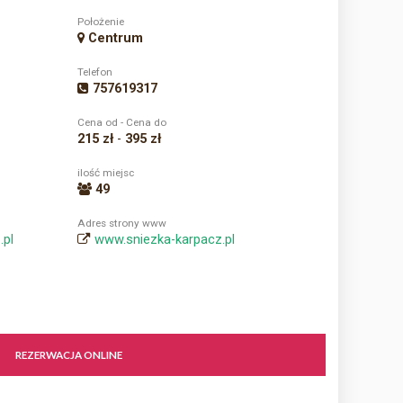
Położenie
Centrum
Telefon
757619317
Cena od - Cena do
215 zł
-
395 zł
ilość miejsc
49
Adres strony www
.pl
www.sniezka-karpacz.pl
REZERWACJA ONLINE