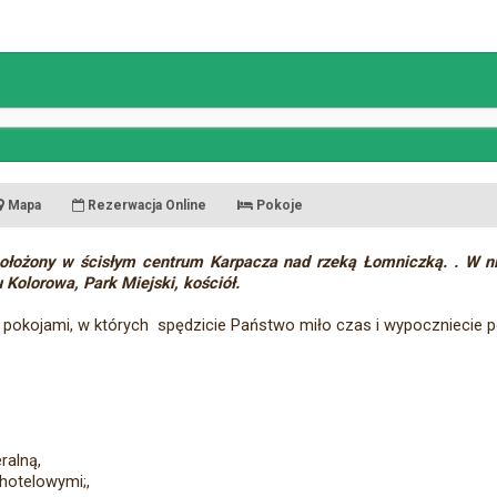
Mapa
Rezerwacja Online
Pokoje
ołożony w ścisłym centrum Karpacza nad rzeką Łomniczką. . W nie
u Kolorowa, Park Miejski, kościół.
okojami, w których spędzicie Państwo miło czas i wypoczniecie p
ralną,
hotelowymi;,