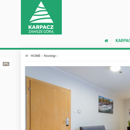
KARPA
HOME ›
Noclegi ›