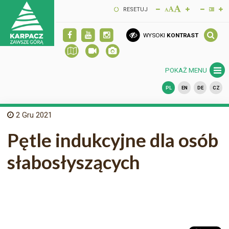
RESETUJ
WYSOKI
KONTRAST
POKAŻ MENU
PL
EN
DE
CZ
2
Gru 2021
Pętle indukcyjne dla osób
słabosłyszących