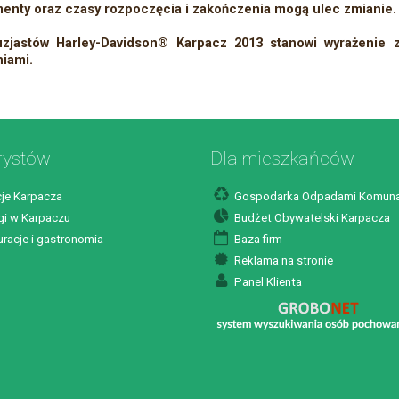
enty oraz czasy rozpoczęcia i zakończenia mogą ulec zmianie.
uzjastów Harley-Davidson® Karpacz 2013 stanowi wyrażenie 
iami.
rystów
Dla mieszkańców
je Karpacza
Gospodarka Odpadami Komuna
i w Karpaczu
Budżet Obywatelski Karpacza
racje i gastronomia
Baza firm
Reklama na stronie
Panel Klienta