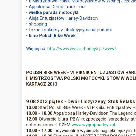
• II Mistrzostwa Polski Motocyklistów w Wolnej Jeźdz
• Appaloosa Demo Truck Tour
•
wielka parada motocykli
• Aleja Entuzjastów Harley-Davidson
• shopping
• liczne konkursy z atrakcyjnymi nagrodami
•
kino Polish Bike Week
Więcej na:
http://www.wygraj-harleya.pl/www/
POLISH BIKE WEEK - VI PIKNIK ENTUZJASTÓW HAR
II MISTRZOSTWA POLSKI MOTOCYKLISTÓW W WOL
KARPACZ 2013
9.08.2013 piątek - Dwór Liczyrzepy, Stok Relaks -
10.00
Start Polish Bike Week - VI Pikniku Entuzjastów 
10.00 - 18.00
Appaloosa Harley-Davidson The Legend on
12.00
Otwarcie biura PBW rozpoczęcie sprzedaży atr
sobotni koncert DŻEM
www.wygraj-harleya.pl
13.00 - 17.00
Indywidualne wycieczki najpiękniejszymi