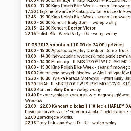
14.00 - 18.00
Eliminacje II MISTRZOSTW POLSKI MO
15.00 - 17.00
Kino Polish Bike Week - seans filmowego
17.30
Oficjalne otwarcie Pikniku, powitanie uczestnikó
17.45 - 19.00
Kino Polish Bike Week - seans filmowego
19.00 - 20.00
Koncert
Biały Dom
- wstęp wolny
20.15 - 22.00
Koncert
Doctor Victor
22.15
Polish Bike Week Party - DJ - wstęp wolny
10.08.2013 sobota od 10.00 do 24.00 i później
10.00 - 18.00
Appaloosa Harley-Davidson Demo Truck To
10.00 - 14.00
Indywidualne wycieczki najpiękniejszymi
10.00 - 14.00
Eliminacje II MISTRZOSTW POLSKI MOT
13.00 - 15.00
Kino Polish Bike Week - seans filmowego 
15.00
Odsłonięcie nowych śladów w Alei Entuzjastów H
15.30 - 16.30
Wielka Parada Motocykli – start Biały Ja
16.30
FINAŁ II MISTRZOSTW POLSKI MOTOCYKLISTÓ
18.00
Koncert
Biały Dom
- wstęp wolny
19.40
Rozstrzygnięcie konkursu w o nagrodę główną 
Wrocław
20.00 - 22.00
Koncert z kolazji 110-lecia HARLE
Davidson przekazanie "Freedom Jacket" celebrytom z 
22.00
Zamknięcie Pikniku
22.15
Party Entuzjastów H-D - DJ - wstęp wolny