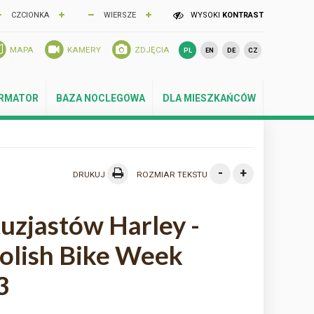
CZCIONKA
WIERSZE
WYSOKI
KONTRAST
MAPA
KAMERY
ZDJĘCIA
PL
EN
DE
CZ
ORMATOR
BAZA NOCLEGOWA
DLA MIESZKAŃCÓW
-
+
DRUKUJ
ROZMIAR TEKSTU
tuzjastów Harley -
olish Bike Week
3