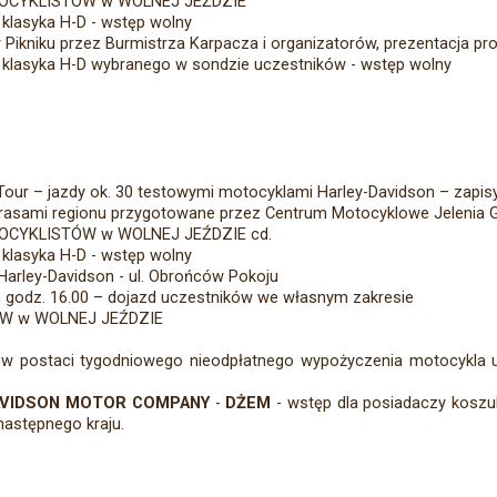
TOCYKLISTÓW w WOLNEJ JEŹDZIE
 klasyka H-D - wstęp wolny
w Pikniku przez Burmistrza Karpacza i organizatorów, prezentacja pr
 klasyka H-D wybranego w sondzie uczestników - wstęp wolny
ur – jazdy ok. 30 testowymi motocyklami Harley-Davidson – zapisy
 trasami regionu przygotowane przez Centrum Motocyklowe Jelenia 
OCYKLISTÓW w WOLNEJ JEŹDZIE cd.
klasyka H-D - wstęp wolny
arley-Davidson - ul. Obrońców Pokoju
r, godz. 16.00 – dojazd uczestników we własnym zakresie
W w WOLNEJ JEŹDZIE
w postaci tygodniowego nieodpłatnego wypożyczenia motocykla 
Y-DAVIDSON MOTOR COMPANY
-
DŻEM
- wstęp dla posiadaczy koszul
następnego kraju.