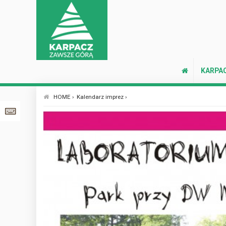
KARPA
HOME ›
Kalendarz imprez ›