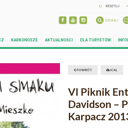
RESETUJ
SZUKAJ
CZ
KARKONOSZE
AKTUALNOŚCI
DLA TURYSTÓW
INF
POWRÓT
ICAL
VI Piknik En
Davidson – P
Karpacz 201