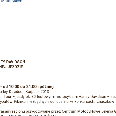
ie Motocyklem
LEY-DAVIDSON
NEJ JEŹDZIE
 od 10.00 do 24.00 i później
Harley-Davidson Karpacz 2013
 Tour – jazdy ok. 30 testowymi motocyklami Harley-Davidson – zap
ybutów Pikniku niezbędnych do udziału w konkursach: znaczków i
 trasami regionu przygotowane przez Centrum Motocyklowe Jelenia 