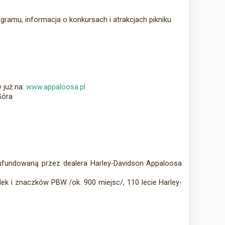
ogramu, informacja o konkursach i atrakcjach pikniku
 już na:
www.appaloosa.pl
Góra
ufundowaną przez dealera Harley-Davidson Appaloosa
ek i znaczków PBW /ok. 900 miejsc/, 110 lecie Harley-