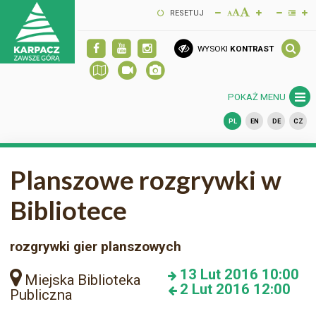
RESETUJ
WYSOKI
KONTRAST
POKAŻ MENU
PL
EN
DE
CZ
Planszowe rozgrywki w
Bibliotece
rozgrywki gier planszowych
13
Lut 2016
10:00
Miejska Biblioteka
2
Lut 2016
12:00
Publiczna