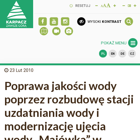
RESETUJ
WYSOKI
KONTRAST
POKAŻ MENU
PL
EN
DE
CZ
23
Lut 2010
Poprawa jakości wody
poprzez rozbudowę stacji
uzdatniania wody i
modernizację ujęcia
wody „Majówka” w