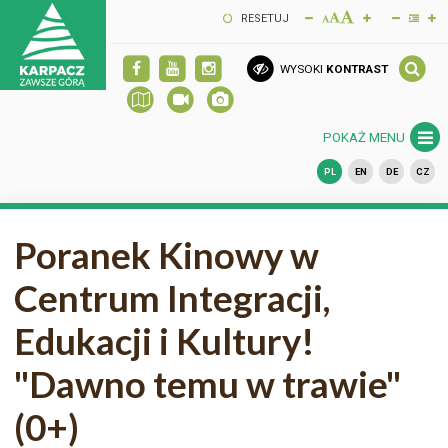
RESETUJ
WYSOKI
KONTRAST
POKAŻ MENU
PL
EN
DE
CZ
Poranek Kinowy w
Centrum Integracji,
Edukacji i Kultury!
"Dawno temu w trawie"
(0+)