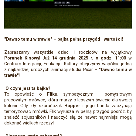
"Dawno temu w trawie" – bajka pełna przygód i wartości!
Zapraszamy wszystkie dzieci i rodziców na wyjątkowy
Poranek Kinowy
! Już
14 grudnia 2025 r. o godz. 11:00
w
Centrum Integracji, Edukacji i Kultury obejrzymy wspólnie jedną
z najbardziej uroczych animacji studia Pixar –
"Dawno temu w
trawie"
!
O czym jest ta bajka?
To opowieść o
Fliku
, sympatycznym i pomysłowym
pracowitym mrówce, która marzy o lepszym świecie dla swojej
kolonii. Gdy zły szarańczak
Hopper
i jego banda zaczynają
terroryzować mrówki, Flik wyrusza w pełną przygód podróż, by
znaleźć sojuszników i nauczyć się, że nawet najmniejsi mogą
dokonać wielkich rzeczy!
Dlaczego warto zobaczyć?