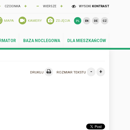
CZCIONKA
WIERSZE
WYSOKI
KONTRAST
MAPA
KAMERY
ZDJĘCIA
PL
EN
DE
CZ
ORMATOR
BAZA NOCLEGOWA
DLA MIESZKAŃCÓW
-
+
DRUKUJ
ROZMIAR TEKSTU