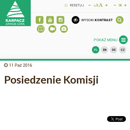
RESETUJ
WYSOKI
KONTRAST
POKAŻ MENU
PL
EN
DE
CZ
11
Paź 2016
Posiedzenie Komisji