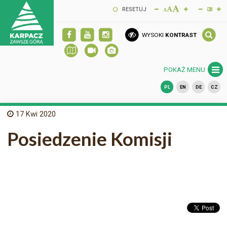
RESETUJ
WYSOKI
KONTRAST
POKAŻ MENU
PL
EN
DE
CZ
17
Kwi 2020
Posiedzenie Komisji