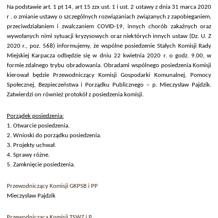
Na podstawie art. 1 pt 14, art 15 zzx ust. 1 i ust. 2 ustawy z dnia 31 marca 2020
r . o zmianie ustawy o szczególnych rozwiązaniach związanych z zapobieganiem,
przeciwdziałaniem i zwalczaniem COVID-19, innych chorób zakaźnych oraz
wywołanych nimi sytuacji kryzysowych oraz niektórych innych ustaw (Dz. U. Z
2020 r., poz. 568)
informujemy, że wspólne posiedzenie Stałych Komisji Rady
Miejskiej Karpacza odbędzie się w dniu 22 kwietnia 2020 r. o godz. 9.00, w
formie zdalnego trybu obradowania. Obradami wspólnego posiedzenia Komisji
kierował będzie Przewodniczący Komisji Gospodarki Komunalnej, Pomocy
Społecznej, Bezpieczeństwa i Porządku Publicznego – p. Mieczysław Pajdzik.
Zatwierdzi on również protokół z posiedzenia komisji.
Porządek posiedzenia:
1. Otwarcie posiedzenia.
2. Wnioski do porządku posiedzenia.
3. Projekty uchwał.
4. Sprawy różne.
5. Zamknięcie posiedzenia.
Przewodniczący Komisji GKPSB i PP
Mieczysław Pajdzik
Przewodnicząca Komisji TSWZ i P