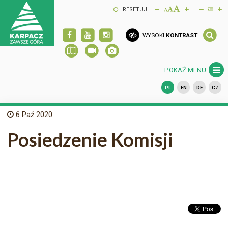
RESETUJ
WYSOKI
KONTRAST
POKAŻ MENU
PL
EN
DE
CZ
6
Paź 2020
Posiedzenie Komisji