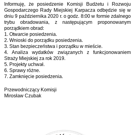
Informuję, że posiedzenie Komisji
Budżetu i Rozwoju
Gospodarczego Rady Miejskiej Karpacza
odbędzie się w
dniu
9 października
2
0
20
r. o godz. 8:
0
0
w
f
ormie
zdalnego
tryb
u
obradowania, z następującym proponowanym
porządkiem
obrad
:
1. Otwarcie posiedzenia.
2. Wnioski do porządku posiedzenia.
3. Stan bezpieczeństwa i porządku w mieście.
4. Analiza wydatków związanych z funkcjonowaniem
Straży Miejskiej za rok 2019.
5. Projekty uchwał.
6
. Sprawy różne.
7
. Zamknięcie posiedzenia.
Przewodniczący Komisji
Mirosław Czubak