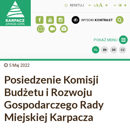
RESETUJ
WYSOKI
KONTRAST
POKAŻ MENU
PL
EN
DE
CZ
5
Maj 2022
Posiedzenie Komisji
Budżetu i Rozwoju
Gospodarczego Rady
Miejskiej Karpacza