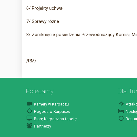
6/ Projekty uchwał
7/ Sprawy różne
8/ Zamknięcie posiedzenia Przewodniczący Komisji M
/RM/
Polecamy
Dla Tu
Kamery w Karpaczu
Atrakc
Pogoda w Karpaczu
Nocleg
Biorę Karpacz na tapetę
Restau
Partnerzy