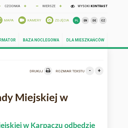
CZCIONKA
WIERSZE
WYSOKI
KONTRAST
MAPA
KAMERY
ZDJĘCIA
PL
EN
DE
CZ
ORMATOR
BAZA NOCLEGOWA
DLA MIESZKAŃCÓW
-
+
DRUKUJ
ROZMIAR TEKSTU
ady Miejskiej w
iejskiej w Karpaczu odbędzie