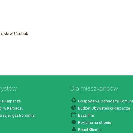
irosław Czubak
rystów
Dla mieszkańców
je Karpacza
Gospodarka Odpadami Komuna
i w Karpaczu
Budżet Obywatelski Karpacza
racje i gastronomia
Baza firm
Reklama na stronie
Panel Klienta