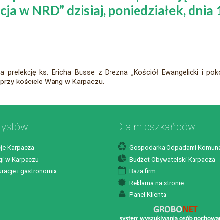
ja w NRD” dzisiaj, poniedziałek, dnia 
relekcję ks. Ericha Busse z Drezna „Kościół Ewangelicki i pokoj
 przy kościele Wang w Karpaczu.
rystów
Dla mieszkańców
je Karpacza
Gospodarka Odpadami Komuna
i w Karpaczu
Budżet Obywatelski Karpacza
racje i gastronomia
Baza firm
Reklama na stronie
Panel Klienta