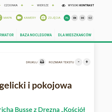
CZCIONKA
WIERSZE
WYSOKI
KONTRAST
MAPA
KAMERY
ZDJĘCIA
PL
EN
DE
CZ
ORMATOR
BAZA NOCLEGOWA
DLA MIESZKAŃCÓW
-
+
DRUKUJ
ROZMIAR TEKSTU
gelicki i pokojowa
icha Busse z Drezna „Kościół