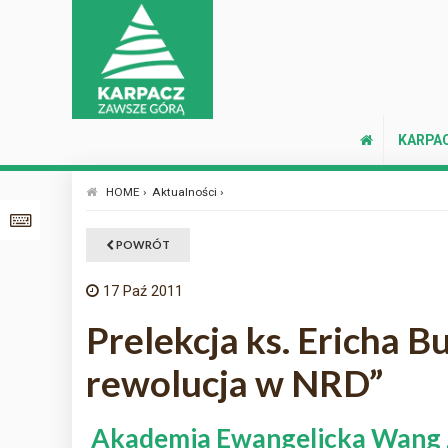
KARPA
HOME ›
Aktualności ›
POWRÓT
17
Paź 2011
Prelekcja ks. Ericha B
rewolucja w NRD”
Akademia Ewangelicka Wang zap