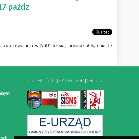
17 paźdz
owa rewolucja w NRD” dzisiaj, poniedziałek, dnia 17
Urząd Miejski w Karpaczu
lnymi