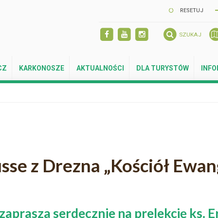
RESETUJ
SZUKAJ
CZ
KARKONOSZE
AKTUALNOŚCI
DLA TURYSTÓW
INF
usse z Drezna „Kościół Ewan
rasza serdecznie na prelekcję ks. Er