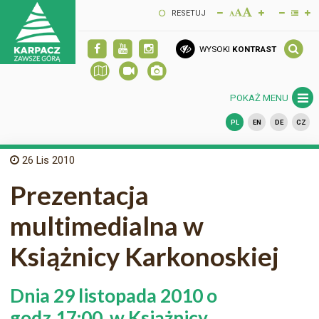
RESETUJ
WYSOKI
KONTRAST
POKAŻ MENU
PL
EN
DE
CZ
26
Lis 2010
Prezentacja
multimedialna w
Książnicy Karkonoskiej
Dnia 29 listopada 2010 o
godz.17:00, w Książnicy