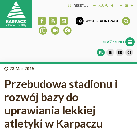
RESETUJ
WYSOKI
KONTRAST
POKAŻ MENU
PL
EN
DE
CZ
23
Mar 2016
Przebudowa stadionu i
rozwój bazy do
uprawiania lekkiej
atletyki w Karpaczu