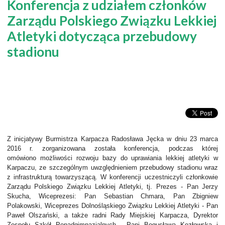
Konferencja z udziałem członków
Zarządu Polskiego Związku Lekkiej
Atletyki dotycząca przebudowy
stadionu
Z inicjatywy Burmistrza Karpacza Radosława Jęcka w dniu 23 marca
2016
r. zorganizowana została konferencja, podczas której
omówiono
możliwości rozwoju bazy do uprawiania lekkiej atletyki w
Karpaczu, ze
szczególnym uwzględnieniem przebudowy stadionu wraz
z infrastrukturą
towarzyszącą. W konferencji uczestniczyli członkowie
Zarządu Polskiego
Związku Lekkiej Atletyki, tj. Prezes - Pan Jerzy
Skucha, Wiceprezesi:
Pan Sebastian Chmara, Pan Zbigniew
Polakowski, Wiceprezes
Dolnośląskiego Związku Lekkiej Atletyki - Pan
Paweł Olszański, a także radni
Rady Miejskiej Karpacza, Dyrektor
Zespołu Szkół
Ponadgimnazjalnych - Pani Bogusława Kozłowska i