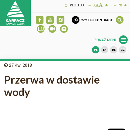
RESETUJ
WYSOKI
KONTRAST
POKAŻ MENU
PL
EN
DE
CZ
27
Kwi 2018
Przerwa w dostawie
wody