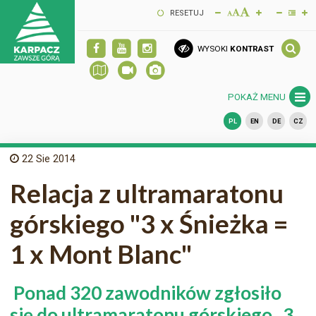
RESETUJ
WYSOKI
KONTRAST
POKAŻ MENU
PL
EN
DE
CZ
22
Sie 2014
Relacja z ultramaratonu
górskiego "3 x Śnieżka =
1 x Mont Blanc"
Ponad 320 zawodników zgłosiło
się do ultramaratonu górskiego „3