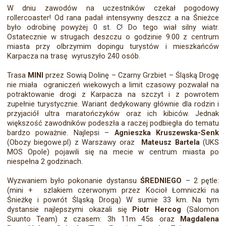
W dniu zawodów na uczestników czekał pogodowy
rollercoaster! Od rana padał intensywny deszcz a na Śnieżce
było odrobinę powyżej 0 st. C! Do tego wiał silny wiatr.
Ostatecznie w strugach deszczu o godzinie 9.00 z centrum
miasta przy olbrzymim dopingu turystów i mieszkańców
Karpacza na trasę wyruszyło 240 osób.
Trasa
MINI
przez Sowią Dolinę – Czarny Grzbiet – Śląską Drogę
nie miała ograniczeń wiekowych a limit czasowy pozwalał na
potraktowanie drogi z Karpacza na szczyt i z powrotem
zupełnie turystycznie. Wariant dedykowany głównie dla rodzin i
przyjaciół ultra maratończyków oraz ich kibiców. Jednak
większość zawodników podeszła a raczej podbiegła do tematu
bardzo poważnie. Najlepsi –
Agnieszka Kruszewska-Senk
(Obozy biegowe.pl) z Warszawy oraz
Mateusz Bartela
(UKS
MOS Opole) pojawili się na mecie w centrum miasta po
niespełna 2 godzinach.
Wyzwaniem było pokonanie dystansu
ŚREDNIEGO
– 2 pętle:
(mini + szlakiem czerwonym przez Kocioł Łomniczki na
Śnieżkę i powrót Śląską Drogą) W sumie 33 km. Na tym
dystansie najlepszymi okazali się
Piotr Hercog
(Salomon
Suunto Team) z czasem: 3h 11m 45s oraz
Magdalena