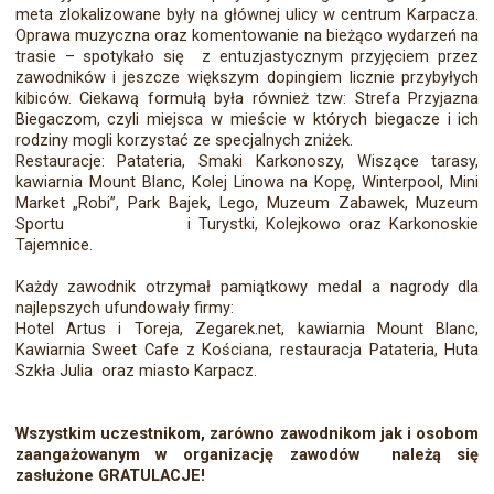
meta zlokalizowane były na głównej ulicy w centrum Karpacza.
Oprawa muzyczna oraz komentowanie na bieżąco wydarzeń na
trasie – spotykało się z entuzjastycznym przyjęciem przez
zawodników i jeszcze większym dopingiem licznie przybyłych
kibiców. Ciekawą formułą była również tzw: Strefa Przyjazna
Biegaczom, czyli miejsca w mieście w których biegacze i ich
rodziny mogli korzystać ze specjalnych zniżek.
Restauracje: Patateria, Smaki Karkonoszy, Wiszące tarasy,
kawiarnia Mount Blanc, Kolej Linowa na Kopę, Winterpool, Mini
Market „Robi”, Park Bajek, Lego, Muzeum Zabawek, Muzeum
Sportu i Turystki, Kolejkowo oraz Karkonoskie
Tajemnice.
Każdy zawodnik otrzymał pamiątkowy medal a nagrody dla
najlepszych ufundowały firmy:
Hotel Artus i Toreja, Zegarek.net, kawiarnia Mount Blanc,
Kawiarnia Sweet Cafe z Kościana, restauracja Patateria, Huta
Szkła Julia oraz miasto Karpacz.
Wszystkim uczestnikom, zarówno zawodnikom jak i osobom
zaangażowanym w organizację zawodów należą się
zasłużone GRATULACJE!