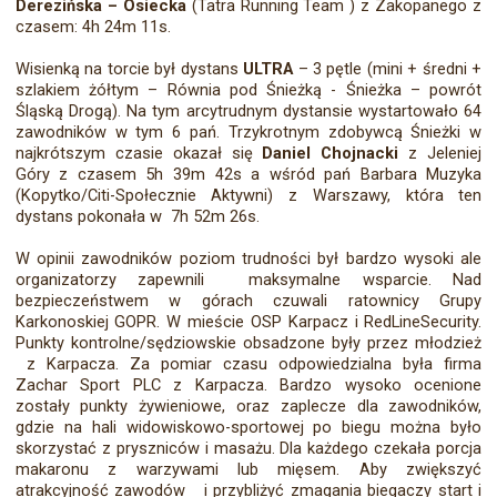
Derezińska – Osiecka
(Tatra Running Team ) z Zakopanego z
czasem: 4h 24m 11s.
Wisienką na torcie był dystans
ULTRA
– 3 pętle (mini + średni +
szlakiem żółtym – Równia pod Śnieżką - Śnieżka – powrót
Śląską Drogą). Na tym arcytrudnym dystansie wystartowało 64
zawodników w tym 6 pań. Trzykrotnym zdobywcą Śnieżki w
najkrótszym czasie okazał się
Daniel Chojnacki
z Jeleniej
Góry z czasem 5h 39m 42s a wśród pań Barbara Muzyka
(Kopytko/Citi-Społecznie Aktywni) z Warszawy, która ten
dystans pokonała w 7h 52m 26s.
W opinii zawodników poziom trudności był bardzo wysoki ale
organizatorzy zapewnili maksymalne wsparcie. Nad
bezpieczeństwem w górach czuwali ratownicy Grupy
Karkonoskiej GOPR. W mieście OSP Karpacz i RedLineSecurity.
Punkty kontrolne/sędziowskie obsadzone były przez młodzież
z Karpacza. Za pomiar czasu odpowiedzialna była firma
Zachar Sport PLC z Karpacza. Bardzo wysoko ocenione
zostały punkty żywieniowe, oraz zaplecze dla zawodników,
gdzie na hali widowiskowo-sportowej po biegu można było
skorzystać z pryszniców i masażu. Dla każdego czekała porcja
makaronu z warzywami lub mięsem. Aby zwiększyć
atrakcyjność zawodów i przybliżyć zmagania biegaczy start i