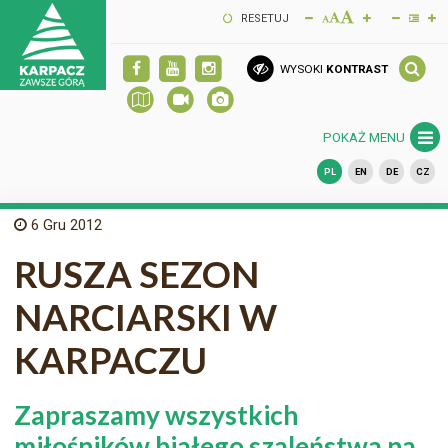
RESETUJ
WYSOKI
KONTRAST
POKAŻ MENU
PL
EN
DE
CZ
6
Gru 2012
RUSZA SEZON
NARCIARSKI W
KARPACZU
Zapraszamy wszystkich
miłośników białego szaleństwa na