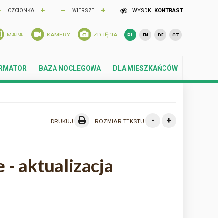
CZCIONKA
WIERSZE
WYSOKI
KONTRAST
MAPA
KAMERY
ZDJĘCIA
PL
EN
DE
CZ
ORMATOR
BAZA NOCLEGOWA
DLA MIESZKAŃCÓW
-
+
DRUKUJ
ROZMIAR TEKSTU
 - aktualizacja