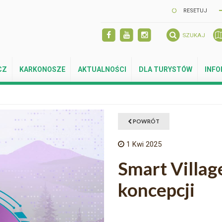
RESETUJ
SZUKAJ
CZ
KARKONOSZE
AKTUALNOŚCI
DLA TURYSTÓW
INF
POWRÓT
1
Kwi 2025
Smart Village
koncepcji