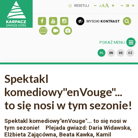
RESETUJ
WYSOKI
KONTRAST
POKAŻ MENU
PL
EN
DE
CZ
Spektakl
komediowy"enVouge"...
to się nosi w tym sezonie!
Spektakl komediowy"enVouge"... to się nosi w
tym sezonie! Plejada gwiazd: Daria Widawska,
Elżbieta Zającówna, Beata Kawka, Kamil