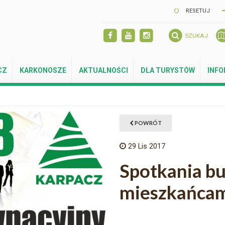
RESETUJ
SZUKAJ
CZ
KARKONOSZE
AKTUALNOŚCI
DLA TURYSTÓW
INF
POWRÓT
29
Lis 2017
Spotkania bu
mieszkańca