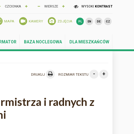
CZCIONKA
WIERSZE
WYSOKI
KONTRAST
MAPA
KAMERY
ZDJĘCIA
PL
EN
DE
CZ
ORMATOR
BAZA NOCLEGOWA
DLA MIESZKAŃCÓW
-
+
DRUKUJ
ROZMIAR TEKSTU
rmistrza i radnych z
mi