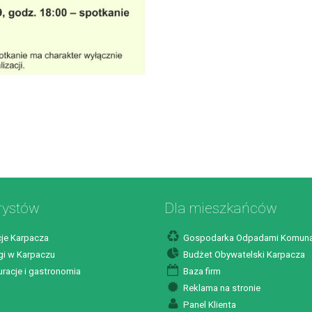
rystów
Dla mieszkańców
je Karpacza
Gospodarka Odpadami Komuna
i w Karpaczu
Budżet Obywatelski Karpacza
racje i gastronomia
Baza firm
Reklama na stronie
Panel Klienta