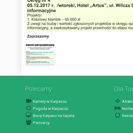
Polecamy
Dla Tu
Kamery w Karpaczu
Atrakc
Pogoda w Karpaczu
Nocleg
Biorę Karpacz na tapetę
Restau
Partnerzy