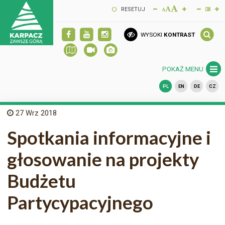
RESETUJ
WYSOKI
KONTRAST
POKAŻ MENU
PL
EN
DE
CZ
27
Wrz 2018
Spotkania informacyjne i
głosowanie na projekty
Budżetu
Partycypacyjnego