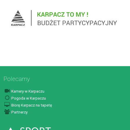
Polecamy
Kamery w Karpaczu
Pogoda w Karpaczu
Biorę Karpacz na tapetę
Partnerzy