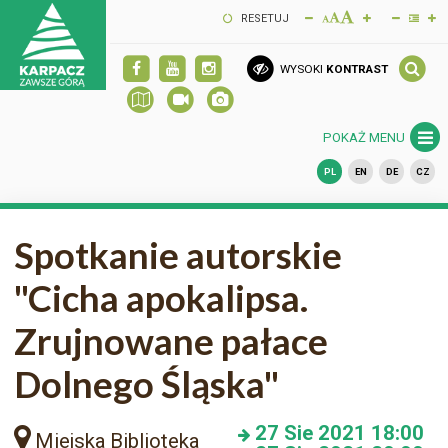
RESETUJ
WYSOKI
KONTRAST
POKAŻ MENU
PL
EN
DE
CZ
Spotkanie autorskie
"Cicha apokalipsa.
Zrujnowane pałace
Dolnego Śląska"
27
Sie 2021
18:00
Miejska Biblioteka