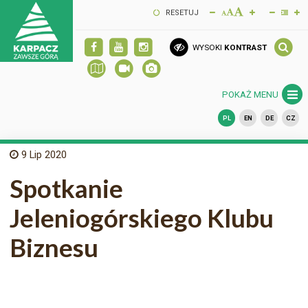
RESETUJ
WYSOKI
KONTRAST
POKAŻ MENU
PL
EN
DE
CZ
9
Lip 2020
Spotkanie
Jeleniogórskiego Klubu
Biznesu