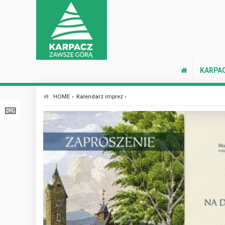
KARPA
HOME ›
Kalendarz imprez ›