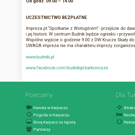
Od godz. 09.00 – 14.00
UCZESTNICTWO BEZPŁATNE
Impreza pt."Spotkanie z Wołogórem"- przejście do daw
i jej historii. W centrum Budnik będzie ognisko i przyw
Wspólne wyjście o godzinie 9.00 z DW Krucze Skały d
UWAGA impreza nie ma charakteru imprezy zorganizowa
www.budniki.pl
www.facebook.com/budnikipl.karkonosze
Polecamy
Dla Tu
Kamery w Karpaczu
Atrakc
Pogoda w Karpaczu
Nocleg
Biorę Karpacz na tapetę
Restau
Partnerzy