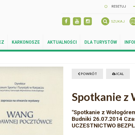
RESETUJ
SZUKAJ
CZ
KARKONOSZE
AKTUALNOŚCI
DLA TURYSTÓW
INF
POWRÓT
ICAL
Spotkanie z
"Spotkanie z Wołogórem
Budniki 26.07.2014 Cza
UCZESTNICTWO BEZPŁ