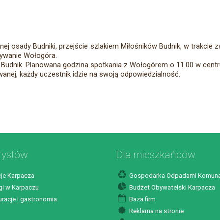
nej osady Budniki, przejście szlakiem Miłośników Budnik, w trakc
oływanie Wołogóra.
o Budnik. Planowana godzina spotkania z Wołogórem o 11.00 w centr
nej, każdy uczestnik idzie na swoją odpowiedzialność.
rystów
Dla mieszkańców
je Karpacza
Gospodarka Odpadami Komuna
i w Karpaczu
Budżet Obywatelski Karpacza
racje i gastronomia
Baza firm
Reklama na stronie