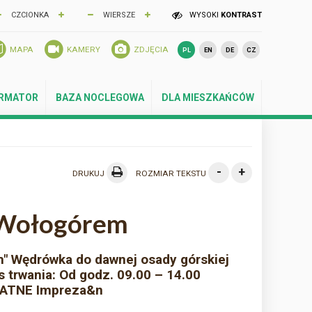
CZCIONKA
WIERSZE
WYSOKI
KONTRAST
MAPA
KAMERY
ZDJĘCIA
PL
EN
DE
CZ
ORMATOR
BAZA NOCLEGOWA
DLA MIESZKAŃCÓW
-
+
DRUKUJ
ROZMIAR TEKSTU
 Wołogórem
" Wędrówka do dawnej osady górskiej
s trwania: Od godz. 09.00 – 14.00
ATNE Impreza&n