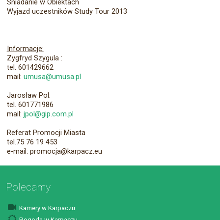
Śniadanie w Obiektach
Wyjazd uczestników Study Tour 2013
Informacje:
Zygfryd Szygula :
tel. 601429662
mail:
umusa@umusa.pl
Jarosław Pol:
tel. 601771986
mail:
jpol@gip.com.pl
Referat Promocji Miasta
tel.75 76 19 453
e-mail: promocja@karpacz.eu
Polecamy
Kamery w Karpaczu
Pogoda w Karpaczu