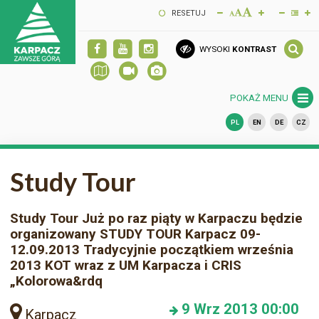
RESETUJ
WYSOKI
KONTRAST
POKAŻ MENU
PL
EN
DE
CZ
Study Tour
Study Tour Już po raz piąty w Karpaczu będzie
organizowany STUDY TOUR Karpacz 09-
12.09.2013 Tradycyjnie początkiem września
2013 KOT wraz z UM Karpacza i CRIS
„Kolorowa&rdq
9
Wrz 2013
00:00
Karpacz